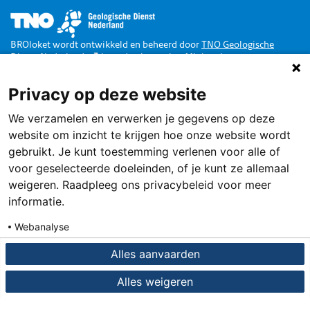
Afbeelding
BROloket wordt ontwikkeld en beheerd door
TNO Geologische
Dienst Nederland
in opdracht van het
Ministerie van
Binnenlandse Zaken en Koninkrijksrelaties
.
Privacy op deze website
Doe mee
We verzamelen en verwerken je gegevens op deze
Dankzij de Wet Basisregistratie Ondergrond zijn alle publieke
gegevens van de Nederlandse ondergrond toegankelijk via een loket,
website om inzicht te krijgen hoe onze website wordt
het BROloket.
Ook jij kunt daarbij helpen
.
gebruikt. Je kunt toestemming verlenen voor alle of
Service
voor geselecteerde doeleinden, of je kunt ze allemaal
weigeren. Raadpleeg ons privacybeleid voor meer
Terugmelden
informatie.
Contact
Webanalyse
Over deze site
Details
Privacybeleid
Alles aanvaarden
Privacy en cookies
Alles weigeren
Toegankelijkheid