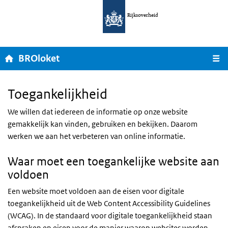
Ga naar hoofdnavigatie
Overslaan en naar de inhoud gaan
Rijksoverheid
Home
BROloket
M
Toegankelijkheid
We willen dat iedereen de informatie op onze website
gemakkelijk kan vinden, gebruiken en bekijken. Daarom
werken we aan het verbeteren van online informatie.
Waar moet een toegankelijke website aan
voldoen
Een website moet voldoen aan de eisen voor digitale
toegankelijkheid uit de Web Content Accessibility Guidelines
(WCAG). In de standaard voor digitale toegankelijkheid staan
afspraken en eisen voor de manier waarop websites worden