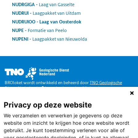
Laag van Gasselte
:
NUDRGIGA
Laagpakket van Uitdam
:
NUDRUI
NUDRUIOO
:
Laag van Oosterdok
Formatie van Peelo
:
NUPE
Laagpakket van Nieuwolda
:
NUPENI
Afbeelding
BROloket wordt ontwikkeld en beheerd door
TNO Geologische
Dienst Nederland
in opdracht van het
Ministerie van
Binnenlandse Zaken en Koninkrijksrelaties
.
Privacy op deze website
Doe mee
We verzamelen en verwerken je gegevens op deze
Dankzij de Wet Basisregistratie Ondergrond zijn alle publieke
gegevens van de Nederlandse ondergrond toegankelijk via een loket,
website om inzicht te krijgen hoe onze website wordt
het BROloket.
Ook jij kunt daarbij helpen
.
gebruikt. Je kunt toestemming verlenen voor alle of
voor geselecteerde doeleinden, of je kunt ze allemaal