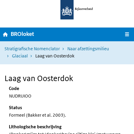
Ga naar hoofdnavigatie
Overslaan en naar de inhoud gaan
Rijksoverheid
Home
M
BROloket
Stratigrafische Nomenclator
Naar afzettingsmilieu
Glaciaal
Laag van Oosterdok
Laag van Oosterdok
Code
NUDRUIOO
Status
Formeel (Bakker et al. 2003).
Lithologische beschrijving