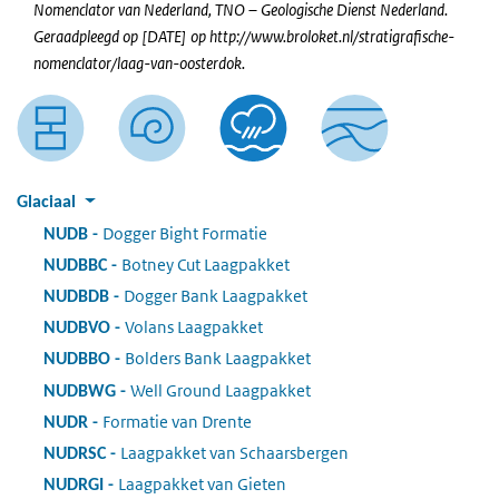
Nomenclator van Nederland, TNO – Geologische Dienst Nederland.
Geraadpleegd op [DATE] op http://www.broloket.nl/stratigrafische-
nomenclator/laag-van-oosterdok.
Glaciaal
Dogger Bight Formatie
:
NUDB
Botney Cut Laagpakket
:
NUDBBC
Dogger Bank Laagpakket
:
NUDBDB
Volans Laagpakket
:
NUDBVO
Bolders Bank Laagpakket
:
NUDBBO
Well Ground Laagpakket
:
NUDBWG
Formatie van Drente
:
NUDR
Laagpakket van Schaarsbergen
:
NUDRSC
Laagpakket van Gieten
:
NUDRGI