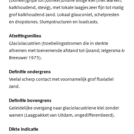
(Donker)grijze tot (donker)bruine siltige klei (met warven,
kalkhoudend, stevig), met lokale laagjes zeer fijn tot matig
grof kalkhoudend zand. Lokaal glauconiet, schelpresten
en dropstones. Slumpstructuren en loadcasts.
Afzettingsmilieu
Glaciolacustrien (troebelingsstromen die in sterkte
afnemen met toenemende afstand tot ijsrand; Jelgersma &
Breeuwer 1975).
Definitie ondergrens
Veelal scherp contact met voornamelijk grof fluviatiel
zand.
Definitie bovengrens
Geleidelijke overgang naar glaciolacustriene klei zonder
warven (Laagpakket van Uitdam, ongedifferentieerd).
Dikte indicatie