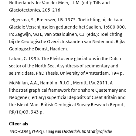
Netherlands. In: Van der Meer, J.J.M. (ed.): Tills and
Glaciotectonics, 205-216.
Jelgersma, S., Breeuwer, J.B. 1975. Toelichting bij de kaart
Glaciale Verschijnselen gedurende het Saalien, 1:600.000.
In: Zagwijn, W.H., Van Staalduinen, C.J. (eds.): Toelichting
bij de Geologische Overzichtskaarten van Nederland. Rijks
Geologische Dienst, Haarlem.
Laban, C. 1995. The Pleistocene glaciations in the Dutch
sector of the North Sea. A synthesis of sedimentary and
seismic data. PhD Thesis, University of Amsterdam, 194 p.
McMillan, A.A., Hamblin, R.J.O., Merritt, J.W. 2011. A
lithostratigraphical framework for onshore Quaternary and
Neogene (Tertiary) superficial deposits of Great Britain and
the Isle of Man. British Geological Survey Research Report,
RR/10/03, 343 p.
Citeer als
TNO-GDN ([YEAR]). Laag van Oosterdok. In: Stratigrafische