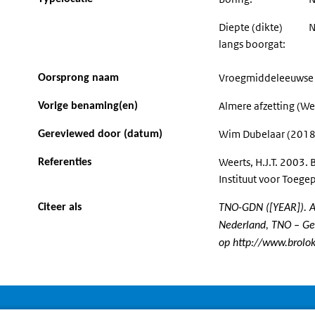
Diepte (dikte)
N
langs boorgat:
Vroegmiddeleeuwse b
Oorsprong naam
Almere afzetting (We
Vorige benaming(en)
Wim Dubelaar (2018)
Gereviewed door (datum)
Weerts, H.J.T. 2003. 
Referenties
Instituut voor Toeg
Citeer als
TNO-GDN ([YEAR]). Al
Nederland, TNO – Ge
op http://www.brolok