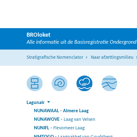
Ga naar hoofdnavigatie
Overslaan en naar de inhoud gaan
BROloket
Alle informatie uit de Basisregistratie Ondergrond
Stratigrafische Nomenclator
Naar afzettingsmilieu
Lagunair
NUNAWAAL
:
Almere Laag
Laag van Velsen
:
NUNAWOVE
Flevomeer Laag
:
NUNIFL
Laagpakket van Goudsberg
:
NMTOGO