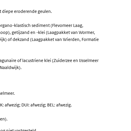
 diepe eroderende geulen.
organo-klastisch sediment (Flevomeer Laag,
oop), getijzand en -klei (Laagpakket van Wormer,
ijk) of dekzand (Laagpakket van Wierden, Formatie
gunaire of lacustriene klei (Zuiderzee en IJsselmeer
Naaldwijk).
selmeer.
: afwezig; DUI: afwezig; BEL: afwezig.
en).
og niet vastgesteld.