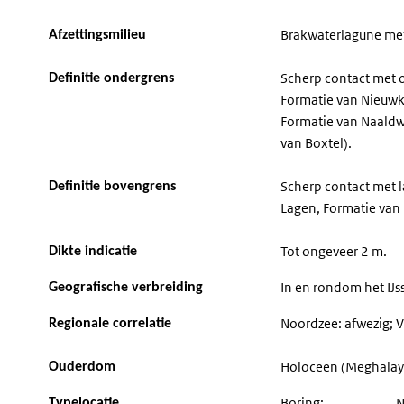
Brakwaterlagune met
Afzettingsmilieu
Scherp contact met 
Definitie ondergrens
Formatie van Nieuwk
Formatie van Naaldw
van Boxtel).
Scherp contact met la
Definitie bovengrens
Lagen, Formatie van 
Tot ongeveer 2 m.
Dikte indicatie
In en rondom het IJs
Geografische verbreiding
Noordzee: afwezig; VK
Regionale correlatie
Holoceen (Meghalay
Ouderdom
Boring:
N
Typelocatie