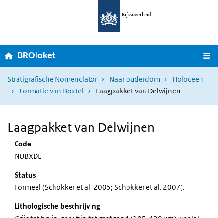
Ga naar hoofdnavigatie
Overslaan en naar de inhoud gaan
Rijksoverheid
Home
M
BROloket
Stratigrafische Nomenclator
Naar ouderdom
Holoceen
Formatie van Boxtel
Laagpakket van Delwijnen
Laagpakket van Delwijnen
Code
NUBXDE
Status
Formeel (Schokker et al. 2005; Schokker et al. 2007).
Lithologische beschrijving