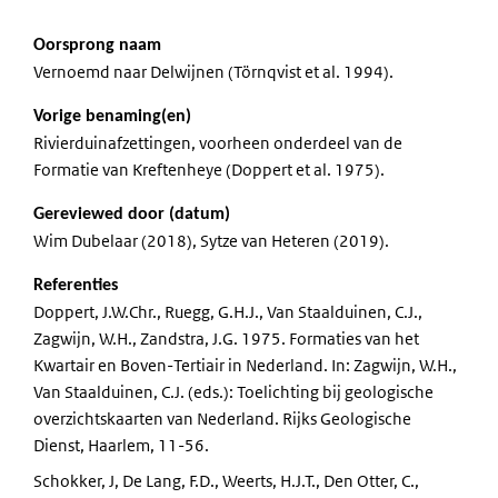
Oorsprong naam
Vernoemd naar Delwijnen (Törnqvist et al. 1994).
Vorige benaming(en)
Rivierduinafzettingen, voorheen onderdeel van de
Formatie van Kreftenheye (Doppert et al. 1975).
Gereviewed door (datum)
Wim Dubelaar (2018), Sytze van Heteren (2019).
Referenties
Doppert, J.W.Chr., Ruegg, G.H.J., Van Staalduinen, C.J.,
Zagwijn, W.H., Zandstra, J.G. 1975. Formaties van het
Kwartair en Boven-Tertiair in Nederland. In: Zagwijn, W.H.,
Van Staalduinen, C.J. (eds.): Toelichting bij geologische
overzichtskaarten van Nederland. Rijks Geologische
Dienst, Haarlem, 11-56.
Schokker, J, De Lang, F.D., Weerts, H.J.T., Den Otter, C.,