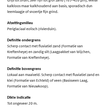
Grijs tot bruin, zeer fijn tot grof zand (105-420 µm), veelal
kalkloos maar kalkhoudend aan basis, sporadisch dun
leemlaagje of snoertje fijn grind.
Afzettingsmilieu
Periglaciaal eolisch (rivierduin).
Definitie ondergrens
Scherp contact met fluviatiel zand (Formatie van
Kreftenheye) en zandig silt (Laagpakket van Wijchen,
Formatie van Kreftenheye).
Definitie bovengrens
Lokaal aan maaiveld. Scherp contact met fluviatiel zand en
klei (Formatie van Echteld) of veen (Basisveen Laag,
Formatie van Nieuwkoop).
Dikte indicatie
Tot ongeveer 20 m.