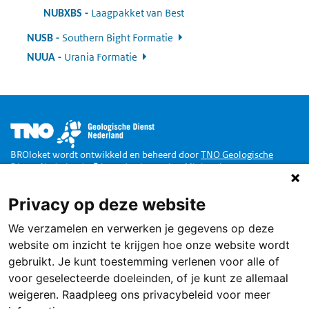
Laagpakket van Best
:
NUBXBS
Southern Bight Formatie
:
NUSB
Urania Formatie
:
NUUA
Afbeelding
BROloket wordt ontwikkeld en beheerd door
TNO Geologische
Dienst Nederland
in opdracht van het
Ministerie van
Binnenlandse Zaken en Koninkrijksrelaties
.
Privacy op deze website
Doe mee
We verzamelen en verwerken je gegevens op deze
Dankzij de Wet Basisregistratie Ondergrond zijn alle publieke
gegevens van de Nederlandse ondergrond toegankelijk via een loket,
website om inzicht te krijgen hoe onze website wordt
het BROloket.
Ook jij kunt daarbij helpen
.
gebruikt. Je kunt toestemming verlenen voor alle of
Service
voor geselecteerde doeleinden, of je kunt ze allemaal
weigeren. Raadpleeg ons privacybeleid voor meer
Terugmelden