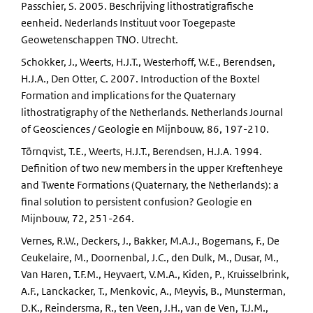
Passchier, S. 2005. Beschrijving lithostratigrafische
eenheid. Nederlands Instituut voor Toegepaste
Geowetenschappen TNO. Utrecht.
Schokker, J., Weerts, H.J.T., Westerhoff, W.E., Berendsen,
H.J.A., Den Otter, C. 2007. Introduction of the Boxtel
Formation and implications for the Quaternary
lithostratigraphy of the Netherlands. Netherlands Journal
of Geosciences / Geologie en Mijnbouw, 86, 197-210.
Törnqvist, T.E., Weerts, H.J.T., Berendsen, H.J.A. 1994.
Definition of two new members in the upper Kreftenheye
and Twente Formations (Quaternary, the Netherlands): a
final solution to persistent confusion? Geologie en
Mijnbouw, 72, 251-264.
Vernes, R.W., Deckers, J., Bakker, M.A.J., Bogemans, F., De
Ceukelaire, M., Doornenbal, J.C., den Dulk, M., Dusar, M.,
Van Haren, T.F.M., Heyvaert, V.M.A., Kiden, P., Kruisselbrink,
A.F., Lanckacker, T., Menkovic, A., Meyvis, B., Munsterman,
D.K., Reindersma, R., ten Veen, J.H., van de Ven, T.J.M.,