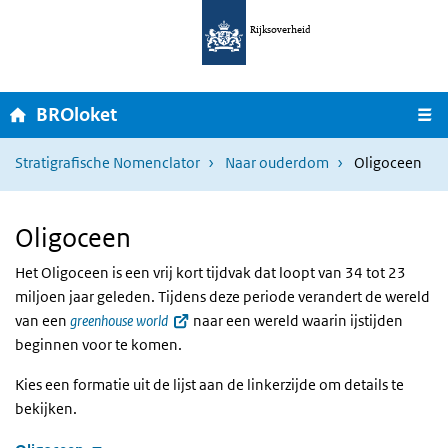
Ga naar hoofdnavigatie
Overslaan en naar de inhoud gaan
Rijksoverheid
Home
BROloket
M
Stratigrafische Nomenclator
Naar ouderdom
Oligoceen
Oligoceen
Het Oligoceen is een vrij kort tijdvak dat loopt van 34 tot 23
miljoen jaar geleden. Tijdens deze periode verandert de wereld
van een
greenhouse world
naar een wereld waarin ijstijden
beginnen voor te komen.
Kies een formatie uit de lijst aan de linkerzijde om details te
bekijken.