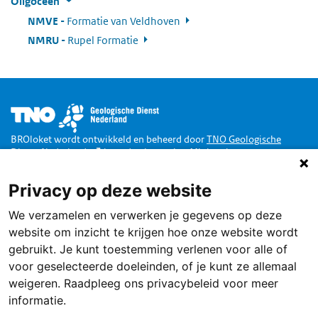
Oligoceen
NMVE
:
Formatie van Veldhoven
NMRU
:
Rupel Formatie
Afbeelding
BROloket wordt ontwikkeld en beheerd door
TNO Geologische
Dienst Nederland
in opdracht van het
Ministerie van
Binnenlandse Zaken en Koninkrijksrelaties
.
Privacy op deze website
Doe mee
We verzamelen en verwerken je gegevens op deze
Dankzij de Wet Basisregistratie Ondergrond zijn alle publieke
gegevens van de Nederlandse ondergrond toegankelijk via een loket,
website om inzicht te krijgen hoe onze website wordt
het BROloket.
Ook jij kunt daarbij helpen
.
gebruikt. Je kunt toestemming verlenen voor alle of
Service
voor geselecteerde doeleinden, of je kunt ze allemaal
weigeren. Raadpleeg ons privacybeleid voor meer
Terugmelden
informatie.
Contact