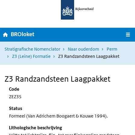
Ga naar hoofdnavigatie
Overslaan en naar de inhoud gaan
Rijksoverheid
Home
M
BROloket
Stratigrafische Nomenclator
Naar ouderdom
Perm
Z3 (Leine) Formatie
Z3 Randzandsteen Laagpakket
Z3 Randzandsteen Laagpakket
Code
ZEZ3S
Status
Formeel (Van Adrichem Boogaert & Kouwe 1994).
Lithologische beschrijving