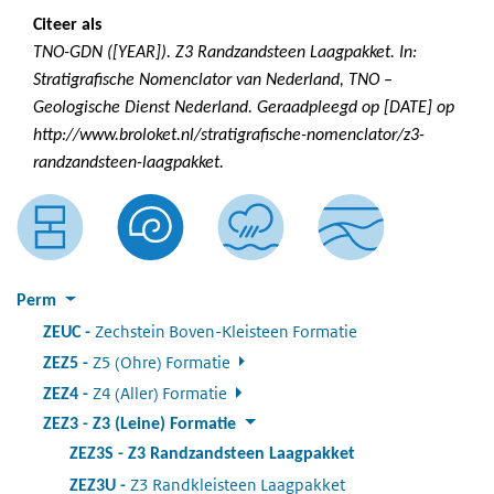
Citeer als
TNO-GDN ([YEAR]). Z3 Randzandsteen Laagpakket. In:
Stratigrafische Nomenclator van Nederland, TNO –
Geologische Dienst Nederland. Geraadpleegd op [DATE] op
http://www.broloket.nl/stratigrafische-nomenclator/z3-
randzandsteen-laagpakket.
Perm
Zechstein Boven-Kleisteen Formatie
:
ZEUC
Z5 (Ohre) Formatie
:
ZEZ5
Z4 (Aller) Formatie
:
ZEZ4
ZEZ3
:
Z3 (Leine) Formatie
ZEZ3S
:
Z3 Randzandsteen Laagpakket
Z3 Randkleisteen Laagpakket
:
ZEZ3U