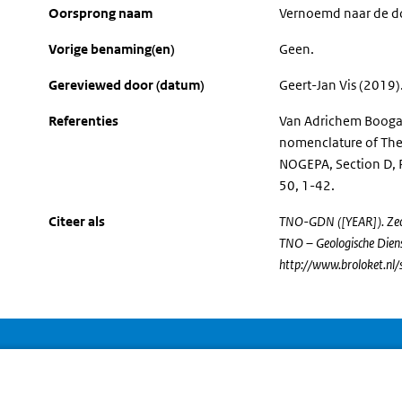
Oorsprong naam
Vernoemd naar de do
Vorige benaming(en)
Geen.
Gereviewed door (datum)
Geert-Jan Vis (2019)
Referenties
Van Adrichem Boogaer
nomenclature of The
NOGEPA, Section D, 
50, 1-42.
Citeer als
TNO-GDN ([YEAR]). Zechs
TNO – Geologische Dien
http://www.broloket.nl/
T
che Dienst Nederland
in