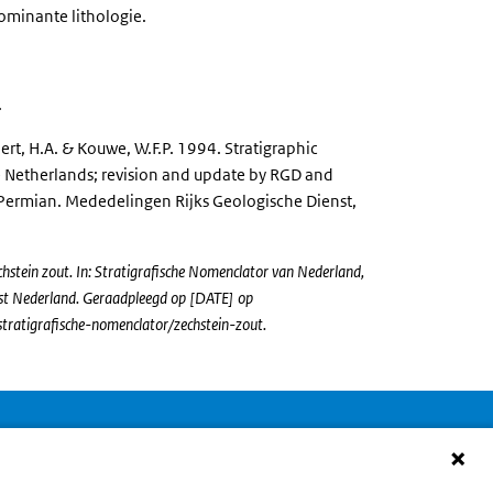
minante lithologie.
.
t, H.A. & Kouwe, W.F.P. 1994. Stratigraphic
 Netherlands; revision and update by RGD and
Permian. Mededelingen Rijks Geologische Dienst,
tein zout. In: Stratigrafische Nomenclator van Nederland,
st Nederland. Geraadpleegd op [DATE] op
stratigrafische-nomenclator/zechstein-zout.
Service
Over deze site
erugmelden
Privacy en cookies