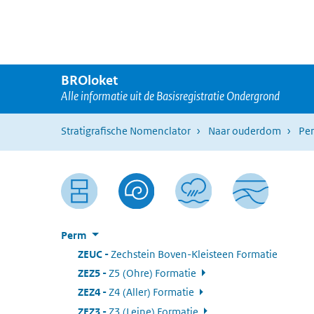
Ga naar hoofdnavigatie
Overslaan en naar de inhoud gaan
BROloket
Alle informatie uit de Basisregistratie Ondergrond
Stratigrafische Nomenclator
Naar ouderdom
Pe
Perm
ZEUC
:
Zechstein Boven-Kleisteen Formatie
ZEZ5
:
Z5 (Ohre) Formatie
ZEZ4
:
Z4 (Aller) Formatie
ZEZ3
:
Z3 (Leine) Formatie