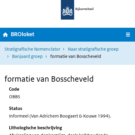
Ga naar hoofdnavigatie
Overslaan en naar de inhoud gaan
Rijksoverheid
Home
M
BROloket
Stratigrafische Nomenclator
Naar stratigrafische groep
Banjaard groep
formatie van Bosscheveld
formatie van Bosscheveld
Code
OBBS
Status
Informeel (Van Adrichem Boogaert & Kouwe 1994).
Lithologische beschrijving