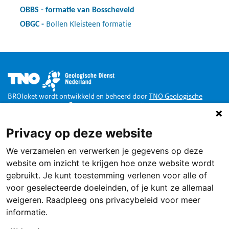
OBBS
:
formatie van Bosscheveld
Bollen Kleisteen formatie
:
OBGC
Afbeelding
BROloket wordt ontwikkeld en beheerd door
TNO Geologische
Dienst Nederland
in opdracht van het
Ministerie van
Binnenlandse Zaken en Koninkrijksrelaties
.
Privacy op deze website
Doe mee
We verzamelen en verwerken je gegevens op deze
Dankzij de Wet Basisregistratie Ondergrond zijn alle publieke
gegevens van de Nederlandse ondergrond toegankelijk via een loket,
website om inzicht te krijgen hoe onze website wordt
het BROloket.
Ook jij kunt daarbij helpen
.
gebruikt. Je kunt toestemming verlenen voor alle of
Service
voor geselecteerde doeleinden, of je kunt ze allemaal
weigeren. Raadpleeg ons privacybeleid voor meer
Terugmelden
informatie.
Contact