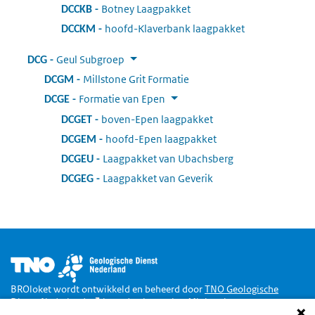
Botney Laagpakket
:
DCCKB
hoofd-Klaverbank laagpakket
:
DCCKM
Geul Subgroep
:
DCG
Millstone Grit Formatie
:
DCGM
Formatie van Epen
:
DCGE
boven-Epen laagpakket
:
DCGET
hoofd-Epen laagpakket
:
DCGEM
Laagpakket van Ubachsberg
:
DCGEU
Laagpakket van Geverik
:
DCGEG
Afbeelding
BROloket wordt ontwikkeld en beheerd door
TNO Geologische
Dienst Nederland
in opdracht van het
Ministerie van
Binnenlandse Zaken en Koninkrijksrelaties
.