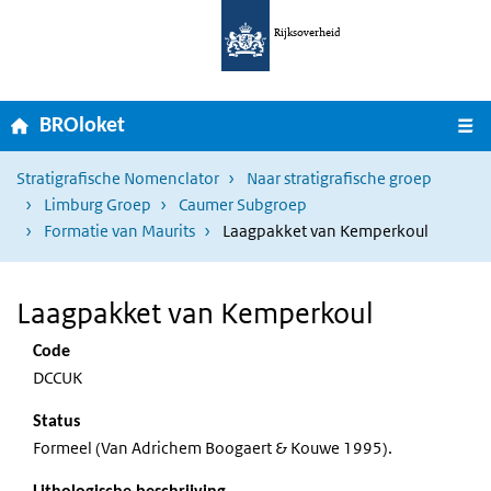
Ga naar hoofdnavigatie
Overslaan en naar de inhoud gaan
Rijksoverheid
Home
M
BROloket
Stratigrafische Nomenclator
Naar stratigrafische groep
Limburg Groep
Caumer Subgroep
Formatie van Maurits
Laagpakket van Kemperkoul
Laagpakket van Kemperkoul
Code
DCCUK
Status
Formeel (Van Adrichem Boogaert & Kouwe 1995).