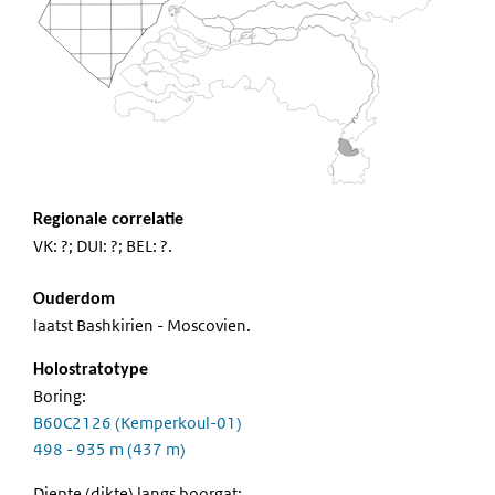
Regionale correlatie
VK: ?; DUI: ?; BEL: ?.
Ouderdom
laatst Bashkirien - Moscovien.
Holostratotype
Boring:
B60C2126 (Kemperkoul-01)
498 - 935 m (437 m)
Diepte (dikte) langs boorgat: