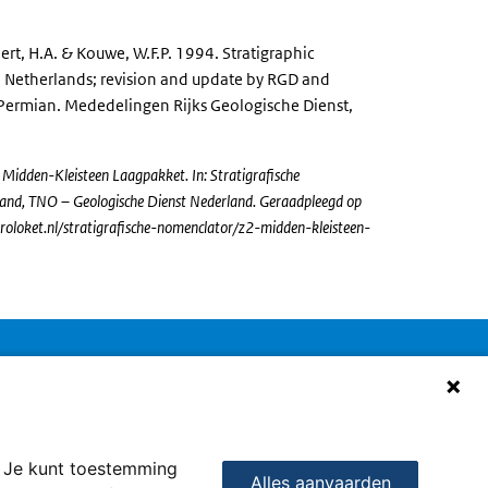
t, H.A. & Kouwe, W.F.P. 1994. Stratigraphic
 Netherlands; revision and update by RGD and
Permian. Mededelingen Rijks Geologische Dienst,
dden-Kleisteen Laagpakket. In: Stratigrafische
and, TNO – Geologische Dienst Nederland. Geraadpleegd op
oloket.nl/stratigrafische-nomenclator/z2-midden-kleisteen-
Service
Over deze site
erugmelden
Privacy en cookies
ontact
Toegankelijkheid
. Je kunt toestemming
Alles aanvaarden