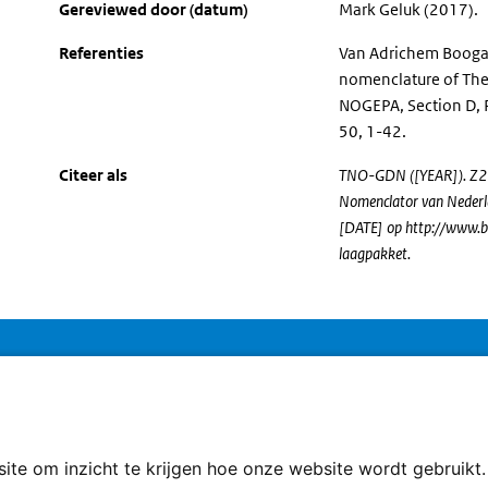
Gereviewed door (datum)
Mark Geluk (2017).
Referenties
Van Adrichem Boogaer
nomenclature of The
NOGEPA, Section D, 
50, 1-42.
Citeer als
TNO-GDN ([YEAR]). Z2 Mi
Nomenclator van Nederl
[DATE] op http://www.br
laagpakket.
T
che Dienst Nederland
in
inkrijksrelaties
.
C
te om inzicht te krijgen hoe onze website wordt gebruikt