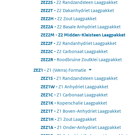
ZEZ2S
:
Z2 Randzandsteen Laagpakket
ZEZ2T
:
Z2 Dakanhydriet Laagpakket
ZEZ2H
:
Z2 Zout Laagpakket
ZEZ2A
:
Z2 Basale Anhydriet Laagpakket
ZEZ2M
:
Z2 Midden-Kleisteen Laagpakket
ZEZ2F
:
Z2 Randanhydriet Laagpakket
ZEZ2C
:
Z2 Carbonaat Laagpakket
ZEZ2R
:
Roodbruine Zoutklei Laagpakket
ZEZ1
:
Z1 (Werra) Formatie
ZEZ1S
:
Z1 Randzandsteen Laagpakket
ZEZ1W
:
Z1 Anhydriet Laagpakket
ZEZ1C
:
Z1 Carbonaat Laagpakket
ZEZ1K
:
Koperschalie Laagpakket
ZEZ1T
:
Z1 Boven-Anhydriet Laagpakket
ZEZ1H
:
Z1 Zout Laagpakket
ZEZ1A
:
Z1 Onder-Anhydriet Laagpakket