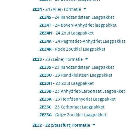
ZEZ4
:
Z4 (Aller) Formatie
ZEZ4S
:
Z4 Randzandsteen Laagpakket
ZEZ4T
:
Z4 Boven-Anhydriet laagpakket
ZEZ4H
:
Z4 Zout Laagpakket
ZEZ4A
:
Z4 Pegmatiet-Anhydriet Laagpakket
ZEZ4R
:
Rode Zoutklei Laagpakket
ZEZ3
:
Z3 (Leine) Formatie
ZEZ3S
:
Z3 Randzandsteen Laagpakket
ZEZ3U
:
Z3 Randkleisteen Laagpakket
ZEZ3H
:
Z3 Zout Laagpakket
ZEZ3B
:
Z3 Anhydriet/Carbonaat Laagpakket
ZEZ3A
:
Z3 Hoofdanhydriet Laagpakket
ZEZ3C
:
Z3 Carbonaat Laagpakket
ZEZ3G
:
Grijze Zoutklei Laagpakket
ZEZ2
:
Z2 (Stassfurt) Formatie