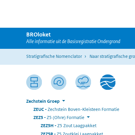
Ga naar hoofdnavigatie
Overslaan en naar de inhoud gaan
BROloket
Alle informatie uit de Basisregistratie Ondergrond
Stratigrafische Nomenclator
Naar stratigrafische gr
Zechstein Groep
ZEUC
:
Zechstein Boven-Kleisteen Formatie
ZEZ5
:
Z5 (Ohre) Formatie
ZEZ5H
:
Z5 Zout Laagpakket
ZEZ5R
:
Z5 Zoutklei Laagpakket