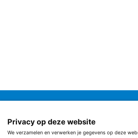
Afbeelding
BROloket wordt ontwikkeld en beheerd door
TNO Geologis
Privacy op deze website
opdracht van het
Ministerie van Binnenlandse Zaken en Kon
We verzamelen en verwerken je gegevens op deze websi
Doe mee