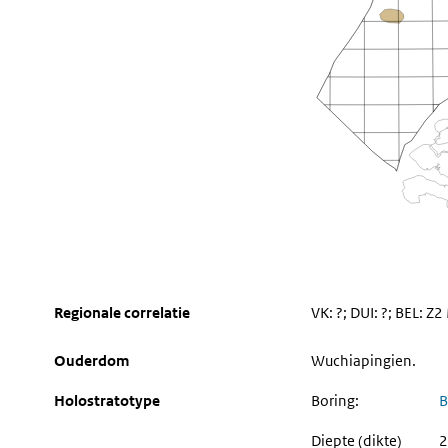
Regionale correlatie
VK: ?; DUI: ?; BEL: 
Ouderdom
Wuchiapingien.
Holostratotype
Boring:
B
Diepte (dikte)
2