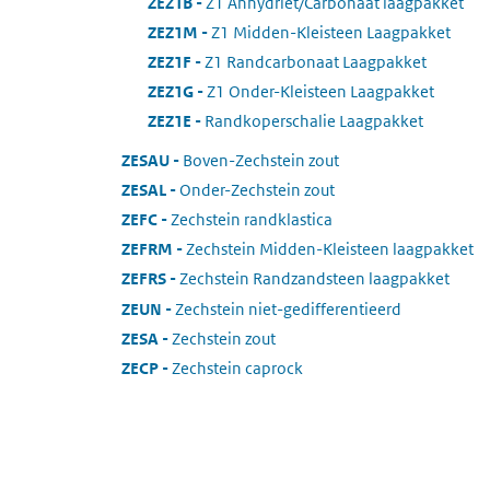
ZEZ1B
:
Z1 Anhydriet/Carbonaat laagpakket
ZEZ1M
:
Z1 Midden-Kleisteen Laagpakket
ZEZ1F
:
Z1 Randcarbonaat Laagpakket
ZEZ1G
:
Z1 Onder-Kleisteen Laagpakket
ZEZ1E
:
Randkoperschalie Laagpakket
ZESAU
:
Boven-Zechstein zout
ZESAL
:
Onder-Zechstein zout
ZEFC
:
Zechstein randklastica
ZEFRM
:
Zechstein Midden-Kleisteen laagpakket
ZEFRS
:
Zechstein Randzandsteen laagpakket
ZEUN
:
Zechstein niet-gedifferentieerd
ZESA
:
Zechstein zout
ZECP
:
Zechstein caprock