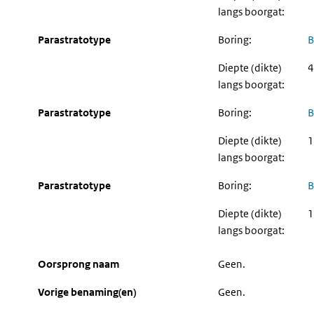
langs boorgat:
Parastratotype
Boring:
B
Diepte (dikte)
4
langs boorgat:
Parastratotype
Boring:
B
Diepte (dikte)
1
langs boorgat:
Parastratotype
Boring:
B
Diepte (dikte)
1
langs boorgat:
Oorsprong naam
Geen.
Vorige benaming(en)
Geen.