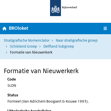
Ga naar hoofdnavigatie
Overslaan en naar de inhoud gaan
Rijksoverheid
Home
M
BROloket
Stratigrafische Nomenclator
Naar stratigrafische groep
Schieland Groep
Delfland Subgroep
Formatie van Nieuwerkerk
Formatie van Nieuwerkerk
Code
SLDN
Status
Formeel (Van Adrichem Boogaert & Kouwe 1993).