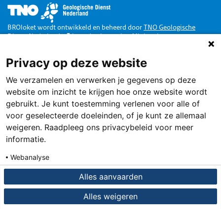
Afbeelding
BROloket wordt ontwikkeld en beheerd door
TNO Geologische
Dienst Nederland
in opdracht van het
Ministerie van
Binnenlandse Zaken en Koninkrijksrelaties
.
Privacy op deze website
Doe mee
We verzamelen en verwerken je gegevens op deze
Dankzij de Wet Basisregistratie Ondergrond zijn alle publieke
gegevens van de Nederlandse ondergrond toegankelijk via een loket,
website om inzicht te krijgen hoe onze website wordt
het BROloket.
Ook jij kunt daarbij helpen
.
gebruikt. Je kunt toestemming verlenen voor alle of
Service
voor geselecteerde doeleinden, of je kunt ze allemaal
weigeren. Raadpleeg ons privacybeleid voor meer
Terugmelden
informatie.
Contact
Webanalyse
Over deze site
Details
Privacybeleid
Alles aanvaarden
Privacy en cookies
Alles weigeren
Toegankelijkheid