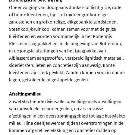
Lithologische beschrijving
Opeenvolging van doorgaans donker- of lichtgrijze, rode
of bonte kleistenen, fijn- tot middengrofkorrelige
zandstenen en grofkorrelige, dikgebankte zandstenen.
Steenkool/bruinkool komen samen voor met de grijze
kleistenen en worden voornamelijk in het Rodenrijs
Kleisteen Laagpakket en, in de omgeving van Rotterdam,
in de jongste afzettingen van het Laagpakket van
Alblasserdam aangetroffen. Verspreid lignitisch materiaal,
sideriet sferulieten en concreties zijn aanwezig. Bonte
kleistenen zijn sterk gevlekt. Zanden komen voor in dunne
lagen, geïsoleerde of gestapelde geulen.
Afzettingsmilieu
Zowel vlechtende riviervallei opvullingen als opvullingen
van individuele meandergeulen, en als crevasse
afzettingen in een overstromingsgebied tot lage kustvlakte
milieu. Fijne deeltjes werden tijdens overstromingen in de
kommen afgezet. Vervlekking en concreties duiden op