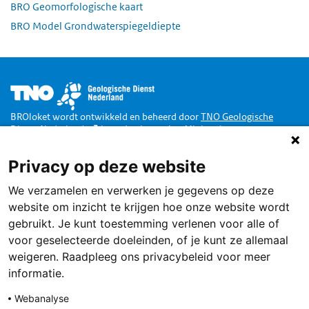
BRO Geomorfologische kaart
BRO Model Grondwaterspiegeldiepte
Afbeelding
BROloket wordt ontwikkeld en beheerd door
TNO Geologische
Dienst Nederland
in opdracht van het
Ministerie van
Binnenlandse Zaken en Koninkrijksrelaties
.
Privacy op deze website
Doe mee
We verzamelen en verwerken je gegevens op deze
Dankzij de Wet Basisregistratie Ondergrond zijn alle publieke
gegevens van de Nederlandse ondergrond toegankelijk via een loket,
website om inzicht te krijgen hoe onze website wordt
het BROloket.
Ook jij kunt daarbij helpen
.
gebruikt. Je kunt toestemming verlenen voor alle of
Service
voor geselecteerde doeleinden, of je kunt ze allemaal
weigeren. Raadpleeg ons privacybeleid voor meer
Terugmelden
informatie.
Contact
Webanalyse