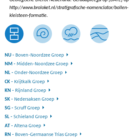
Geologische Dienst Nederland. Geraadpleegd op [DATE] op
http://www.broloket.nl/stratigrafische-nomenclator/bollen-
kleisteen-formatie.
Boven-Noordzee Groep
:
NU
Midden-Noordzee Groep
:
NM
Onder-Noordzee Groep
:
NL
Krijtkalk Groep
:
CK
Rijnland Groep
:
KN
Nedersaksen Groep
:
SK
Scruff Groep
:
SG
Schieland Groep
:
SL
Altena Groep
:
AT
Boven-Germaanse Trias Groep
:
RN