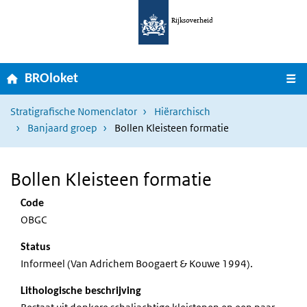
Ga naar hoofdnavigatie
Overslaan en naar de inhoud gaan
Rijksoverheid
Home
M
BROloket
Stratigrafische Nomenclator
Hiërarchisch
Banjaard groep
Bollen Kleisteen formatie
Bollen Kleisteen formatie
Code
OBGC
Status
Informeel (Van Adrichem Boogaert & Kouwe 1994).
Lithologische beschrijving