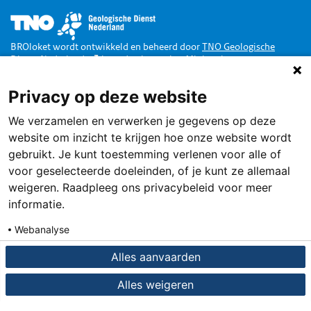
Afbeelding
BROloket wordt ontwikkeld en beheerd door
TNO Geologische
Dienst Nederland
in opdracht van het
Ministerie van
Binnenlandse Zaken en Koninkrijksrelaties
.
Privacy op deze website
Doe mee
We verzamelen en verwerken je gegevens op deze
Dankzij de Wet Basisregistratie Ondergrond zijn alle publieke
gegevens van de Nederlandse ondergrond toegankelijk via een loket,
website om inzicht te krijgen hoe onze website wordt
het BROloket.
Ook jij kunt daarbij helpen
.
gebruikt. Je kunt toestemming verlenen voor alle of
Service
voor geselecteerde doeleinden, of je kunt ze allemaal
weigeren. Raadpleeg ons privacybeleid voor meer
Terugmelden
informatie.
Contact
Webanalyse
Over deze site
Details
Privacybeleid
Alles aanvaarden
Privacy en cookies
Alles weigeren
Toegankelijkheid