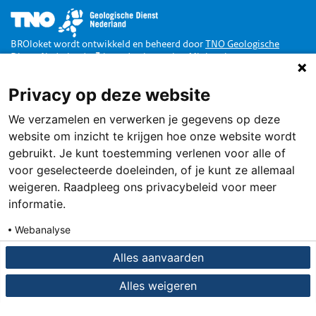
Afbeelding
BROloket wordt ontwikkeld en beheerd door
TNO Geologische
Dienst Nederland
in opdracht van het
Ministerie van
Binnenlandse Zaken en Koninkrijksrelaties
.
Privacy op deze website
Doe mee
We verzamelen en verwerken je gegevens op deze
Dankzij de Wet Basisregistratie Ondergrond zijn alle publieke
gegevens van de Nederlandse ondergrond toegankelijk via een loket,
website om inzicht te krijgen hoe onze website wordt
het BROloket.
Ook jij kunt daarbij helpen
.
gebruikt. Je kunt toestemming verlenen voor alle of
Service
voor geselecteerde doeleinden, of je kunt ze allemaal
weigeren. Raadpleeg ons privacybeleid voor meer
Terugmelden
informatie.
Contact
Webanalyse
Over deze site
Details
Privacybeleid
Alles aanvaarden
Privacy en cookies
Alles weigeren
Toegankelijkheid