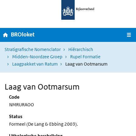
Ga naar hoofdnavigatie
Overslaan en naar de inhoud gaan
Rijksoverheid
Home
M
BROloket
Stratigrafische Nomenclator
Hiërarchisch
Midden-Noordzee Groep
Rupel Formatie
Laagpakket van Ratum
Laag van Ootmarsum
Laag van Ootmarsum
Code
NMRURAOO
Status
Formeel (De Lang & Ebbing 2003).