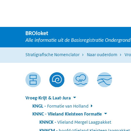
Ga naar hoofdnavigatie
Overslaan en naar de inhoud gaan
BROloket
Alle informatie uit de Basisregistratie Ondergrond
Stratigrafische Nomenclator
Naar ouderdom
Vro
Vroeg-Krijt & Laat-Jura
Formatie van Holland
:
KNGL
KNNC
:
Vlieland Kleisteen Formatie
Vlieland Mergel Laagpakket
:
KNNCK
hoofd-Vlieland Kleisteen laagpakket
:
KNNCM