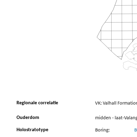
VK: Valhall Formati
Regionale correlatie
midden - laat-Valang
Ouderdom
Boring:
B
Holostratotype