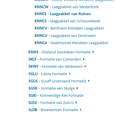
Laagpakket van Westerbork
:
KNNCW
KNNCE
:
Laagpakket van Ruinen
laagpakket van Schoonebeek
:
KNNCS
Bentheim Kleisteen Laagpakket
:
KNNCV
Laagpakket van Eemhaven
:
KNNCU
IJsselmonde Kleisteen Laagpakket
:
KNNCA
Vlieland Zandsteen Formatie
:
KNNS
Formatie van Coevorden
:
SKCF
Formatie van Weiteveen
:
SKWF
Lutine Formatie
:
SGLU
Scruff Groenzand Formatie
:
SGGS
Formatie van Skylge
:
SGSK
Kimmeridge Klei Formatie
:
SGKI
Formatie van Zurich
:
SLDZ
Breeveertien Formatie
:
SLDB